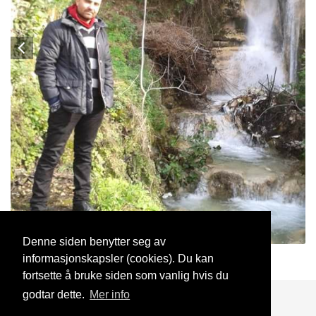
Denne siden benytter seg av
informasjonskapsler (cookies). Du kan
Facmoon86
14 Aug, 2020
fortsette å bruke siden som vanlig hvis du
godtar dette.
Mer info
Blogg
Support
Kontakt oss