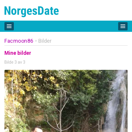
Facmoon86
Bilder
»
Mine bilder
Bilde 3 av 3