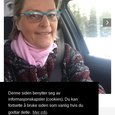
Denne siden benytter seg av
informasjonskapsler (cookies). Du kan
InaSanna
1 Aug, 2020
fortsette å bruke siden som vanlig hvis du
godtar dette.
Mer info
Blogg
Support
Kontakt oss