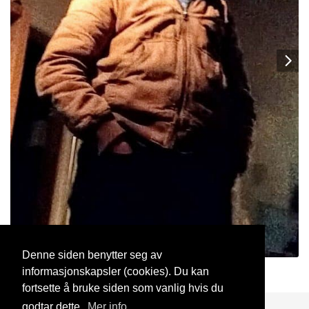
Denne siden benytter seg av
informasjonskapsler (cookies). Du kan
Rembrandt1956
26 Mai, 2020
fortsette å bruke siden som vanlig hvis du
godtar dette.
Mer info