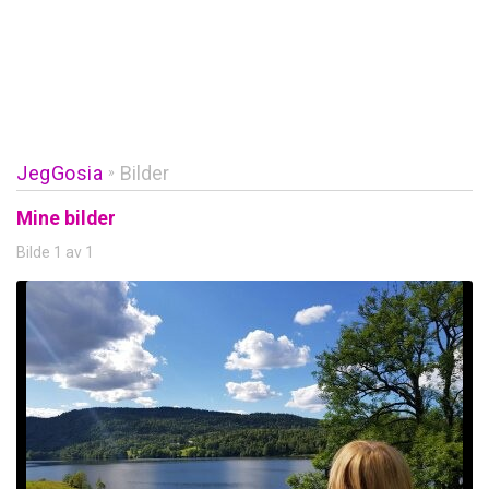
JegGosia
Bilder
»
Mine bilder
Bilde 1 av 1