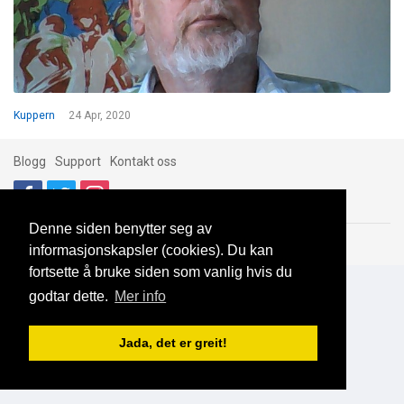
Kuppern
24 Apr, 2020
Blogg
Support
Kontakt oss
Denne siden benytter seg av
Brukeravtale
Personvern
© 2023 NorgesDate
informasjonskapsler (cookies). Du kan
fortsette å bruke siden som vanlig hvis du
godtar dette.
Mer info
Jada, det er greit!