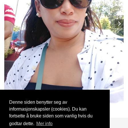
Denne siden benytter seg av
informasjonskapsler (cookies). Du kan
lizelda
25 Mar, 2020
fortsette å bruke siden som vanlig hvis du
godtar dette.
Mer info
Blogg
Support
Kontakt oss