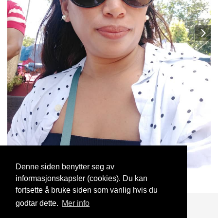
Denne siden benytter seg av
informasjonskapsler (cookies). Du kan
lizelda
25 Mar, 2020
fortsette å bruke siden som vanlig hvis du
godtar dette.
Mer info
Blogg
Support
Kontakt oss