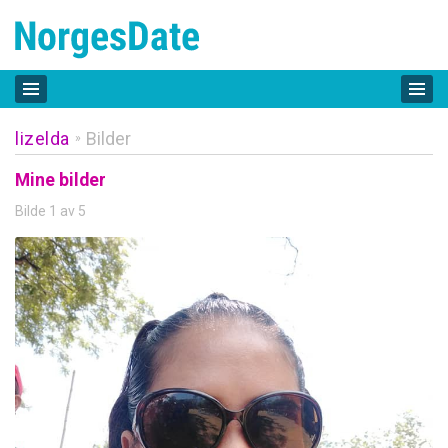
lizelda
Bilder
»
Mine bilder
Bilde 1 av 5