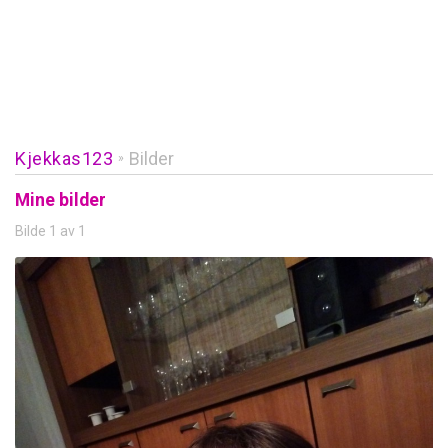
Kjekkas123
Bilder
»
Mine bilder
Bilde 1 av 1