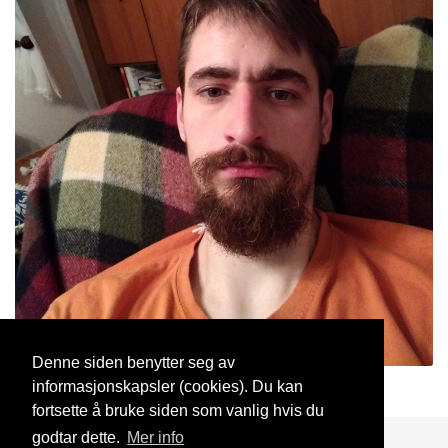
Denne siden benytter seg av
informasjonskapsler (cookies). Du kan
Kjekkas123
24 Des, 2018
fortsette å bruke siden som vanlig hvis du
godtar dette.
Mer info
Blogg
Support
Kontakt oss