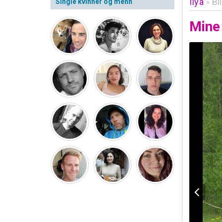
Ilya
Bi
Single kvinner og menn
»
Mine 