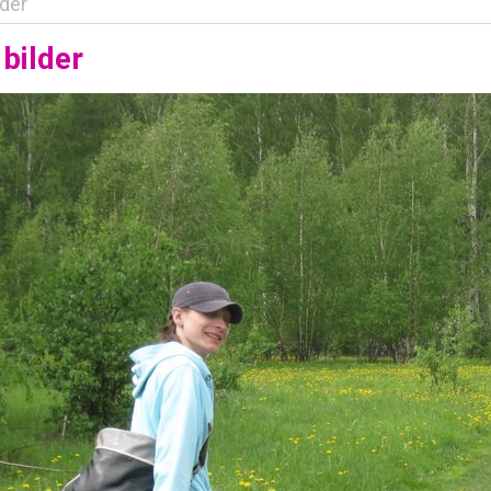
lder
bilder