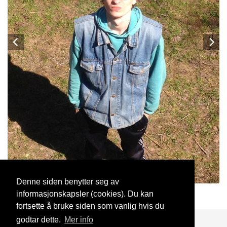
Denne siden benytter seg av
informasjonskapsler (cookies). Du kan
Ilya
19 Jan, 2020
fortsette å bruke siden som vanlig hvis du
godtar dette.
Mer info
Blogg
Support
Kontakt oss