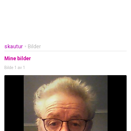
skautur
Bilder
»
Mine bilder
Bilde 1 av 1