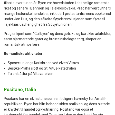
tilbake over tusen år. Byen var hovedstaden i det hellige romerske
riket og senere i Bøhmen og Tsjekkoslovakia. Prag har vært vitne til
mange historiske hendelser, inkludert protestantismens oppkomst
under Jan Hus, og den såkalte fløyelsrevolusjonen som førte til
Tsjekkias uavhengighet fra Sovjetunionen.
Prag er kjent som "Gullbyen" og dens gotiske og barokke arkitektur,
samt sjarmerende gater og brosteinsbelagte torg, skaper en
romantisk atmosfære.
Romantiske aktiviteter:
Spasertur langs Karlsbroen ved elven Vltava
Besøke Praha slott og St. Vitus-katedralen
Ta en båttur på Vltava-elven
Positano, Italia
Positano har en rik historie som en tidligere havneby for Amalfi-
republikken. Byen har blitt bebodd siden antikken, og dens historie
er knyttet til handel og kystnæring. Positano var også et
knutepunkt for handel med Orienten. I dag er den kjent for sin