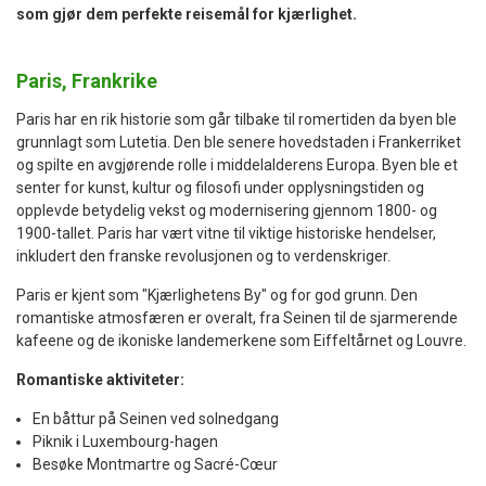
som gjør dem perfekte reisemål for kjærlighet.
Paris, Frankrike
Paris har en rik historie som går tilbake til romertiden da byen ble
grunnlagt som Lutetia. Den ble senere hovedstaden i Frankerriket
og spilte en avgjørende rolle i middelalderens Europa. Byen ble et
senter for kunst, kultur og filosofi under opplysningstiden og
opplevde betydelig vekst og modernisering gjennom 1800- og
1900-tallet. Paris har vært vitne til viktige historiske hendelser,
inkludert den franske revolusjonen og to verdenskriger.
Paris er kjent som "Kjærlighetens By" og for god grunn. Den
romantiske atmosfæren er overalt, fra Seinen til de sjarmerende
kafeene og de ikoniske landemerkene som Eiffeltårnet og Louvre.
Romantiske aktiviteter:
En båttur på Seinen ved solnedgang
Piknik i Luxembourg-hagen
Besøke Montmartre og Sacré-Cœur