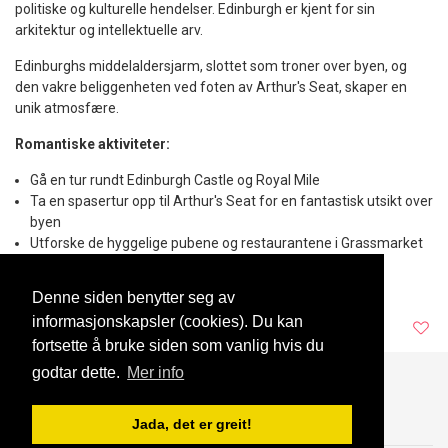
politiske og kulturelle hendelser. Edinburgh er kjent for sin
arkitektur og intellektuelle arv.
Edinburghs middelaldersjarm, slottet som troner over byen, og
den vakre beliggenheten ved foten av Arthur's Seat, skaper en
unik atmosfære.
Romantiske aktiviteter:
Gå en tur rundt Edinburgh Castle og Royal Mile
Ta en spasertur opp til Arthur's Seat for en fantastisk utsikt over
byen
Utforske de hyggelige pubene og restaurantene i Grassmarket
Del
Facebook
Messenger
Twitter
WhatsApp
Viber
Denne siden benytter seg av
informasjonskapsler (cookies). Du kan
23 Sep, 2023
fortsette å bruke siden som vanlig hvis du
godtar dette.
Mer info
Blogg
Support
Kontakt oss
Jada, det er greit!